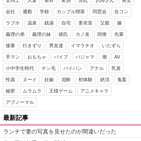
女同士
人妻
着衣
変態
淫乱
お姉さん
美女
会社
通勤
学校
カップル喫茶
同窓会
合コン
ラブホ
温泉
銭湯
自宅
更衣室
父親
嫁
義理の弟
義理の妹
彼氏
カノ友
同僚
先輩
後輩
行きずり
男友達
イマラチオ
いたずら
手マン
おもちゃ
バイブ
パジャマ
潮
AV
小中学生時代
チン毛
パイパン
アナル
乳首
性器
ヌード
妊娠
泥酔
初体験
絶頂
鬼畜
秘密
ムラムラ
王様ゲーム
アニメキャラ
アブノーマル
最新記事
ランチで妻の写真を見せたのが間違いだった