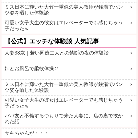
ミス日本に輝いた大竹一重似の美人教師が銭湯でパン
ご近所即ヤリ
見せ合い希望
ツ姿を晒した体験談
可愛い女子大生の彼女はエレベーターでも感じちゃう
子だったｗ
【公式】エッチな体験談 人気記事
人妻38歳｜若い同僚二人との禁断の夜の体験談
詳しく見る
詳しく見る
姉とお風呂で柔軟体操２
ミス日本に輝いた大竹一重似の美人教師が銭湯でパン
ツ姿を晒した体験談
LINEセフレ
学生とヤレる
可愛い女子大生の彼女はエレベーターでも感じちゃう
子だったｗ
パパ友と不倫するつもりで来た人妻に、店の裏で抜か
れた話
サキちゃんが・・・