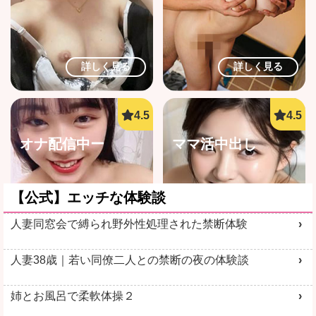
詳しく見る
詳しく見る
オナ配信中ー
ママ活中出し
【公式】エッチな体験談
人妻同窓会で縛られ野外性処理された禁断体験
詳しく見る
詳しく見る
人妻38歳｜若い同僚二人との禁断の夜の体験談
姉とお風呂で柔軟体操２