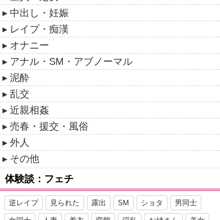
中出し・妊娠
レイプ・痴漢
オナニー
アナル・SM・アブノーマル
泥酔
乱交
近親相姦
売春・援交・風俗
外人
その他
体験談：フェチ
逆レイプ
見られた
露出
SM
ショタ
男同士