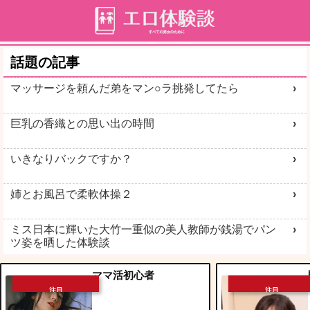
話題の記事
マッサージを頼んだ弟をマン○ラ挑発してたら
巨乳の香織との思い出の時間
いきなりバックですか？
姉とお風呂で柔軟体操２
ミス日本に輝いた大竹一重似の美人教師が銭湯でパン
ツ姿を晒した体験談
ママ活初心者
注目
注目