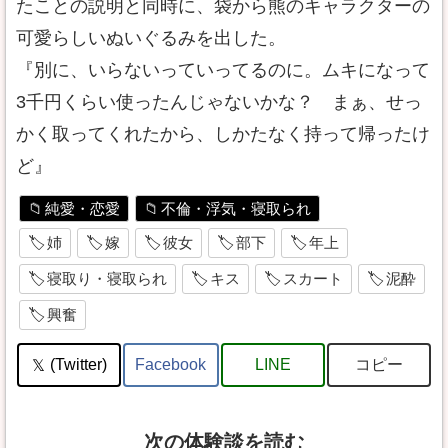
たことの説明と同時に、袋から熊のキャラクターの
可愛らしいぬいぐるみを出した。
『別に、いらないっていってるのに。ムキになって
3千円くらい使ったんじゃないかな？ まぁ、せっ
かく取ってくれたから、しかたなく持って帰ったけ
ど』
純愛・恋愛
不倫・浮気・寝取られ
姉
嫁
彼女
部下
年上
寝取り・寝取られ
キス
スカート
泥酔
興奮
コピー
(Twitter)
Facebook
LINE
次の体験談を読む