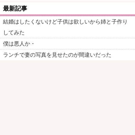
最新記事
結婚はしたくないけど子供は欲しいから姉と子作り
してみた
僕は悪人か・
ランチで妻の写真を見せたのが間違いだった
父の再婚相手と僕の関係
屈強な白人留学生の巨根が女王様に責められて発狂
する動画
右手勃起チンオナニー
妻を盗聴Ｒ1「プロローグー禁断の地秋葉原」
おませなマキちゃん ・
母は性の旅人