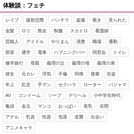
体験談：フェチ
レイプ
援助交際
パンチラ
盗撮
覗き
見られた
金髪
ロリ
熟女
制服
スカトロ
看護婦
芸能人
アイドル
やりまん
清楚
職場
通勤
部室
通学
電車
ハプニングバー
同窓会
トイレ
修学旅行
母親
義理の父
義理の母
義理の弟
彼女
元カレ
浮気
不倫
同僚
後輩
生徒
年上
乱交
手マン
セクハラ
ローター
パジャマ
AV
コンドーム
ソープ
デリヘル
小中学生時代
亀頭
金玉
マンコ
おっぱい
美乳
谷間
アナル
乳首
性器
包茎
逆襲
出会い
アニメキャラ