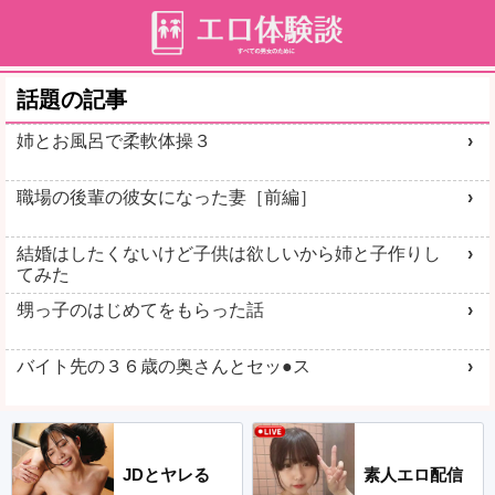
話題の記事
姉とお風呂で柔軟体操３
職場の後輩の彼女になった妻［前編］
結婚はしたくないけど子供は欲しいから姉と子作りし
てみた
甥っ子のはじめてをもらった話
バイト先の３６歳の奥さんとセッ●ス
JDとヤレる
素人エロ配信