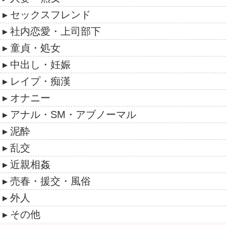
セックスフレンド
社内恋愛・上司部下
童貞・処女
中出し・妊娠
レイプ・痴漢
オナニー
アナル・SM・アブノーマル
泥酔
乱交
近親相姦
売春・援交・風俗
外人
その他