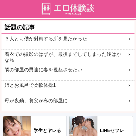
話題の記事
３人とも僕が射精する所を見たかった
着衣での撮影のはずが、最後までしてしまった浅はか
な私
隣の部屋の男達に妻を視姦させたい
姉とお風呂で柔軟体操1
母が夜勤、養父が私の部屋に
学生とヤレる
LINEセフレ