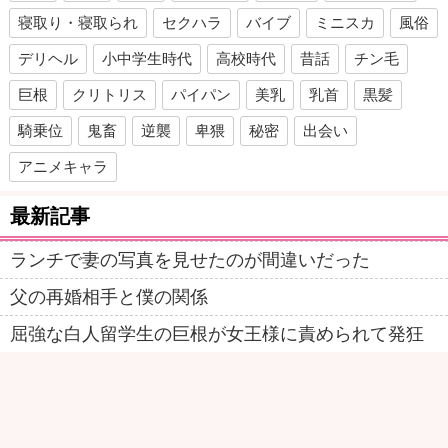
寝取り・寝取られ
セクハラ
バイブ
ミニスカ
風俗
デリヘル
小中学生時代
高校時代
昔話
チン毛
巨根
クリトリス
パイパン
美乳
乳首
黒髪
騎乗位
鬼畜
逆襲
卑猥
秘密
出会い
アニメキャラ
最新記事
ランチで妻の写真を見せたのが間違いだった
父の再婚相手と僕の関係
屈強な白人留学生の巨根が女王様に責められて発狂
する動画
右手勃起チンオナニー
妻を盗聴Ｒ1「プロローグー禁断の地秋葉原」