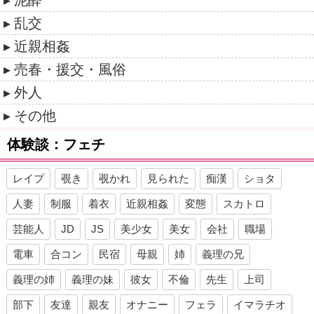
泥酔
乱交
近親相姦
売春・援交・風俗
外人
その他
体験談：フェチ
レイプ
覗き
覗かれ
見られた
痴漢
ショタ
人妻
制服
着衣
近親相姦
変態
スカトロ
芸能人
JD
JS
美少女
美女
会社
職場
電車
合コン
民宿
母親
姉
義理の兄
義理の姉
義理の妹
彼女
不倫
先生
上司
部下
友達
親友
オナニー
フェラ
イマラチオ