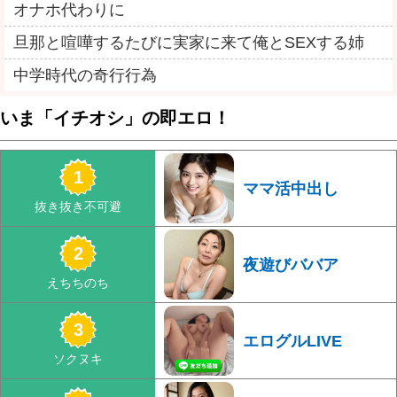
オナホ代わりに
旦那と喧嘩するたびに実家に来て俺とSEXする姉
中学時代の奇行行為
いま「イチオシ」の即エロ！
ママ活中出し
夜遊びババア
エログルLIVE