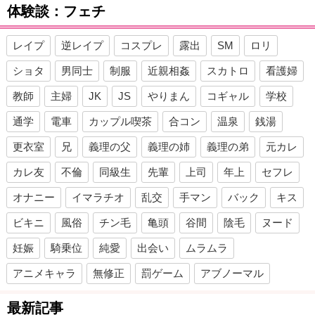
体験談：フェチ
レイプ
逆レイプ
コスプレ
露出
SM
ロリ
ショタ
男同士
制服
近親相姦
スカトロ
看護婦
教師
主婦
JK
JS
やりまん
コギャル
学校
通学
電車
カップル喫茶
合コン
温泉
銭湯
更衣室
兄
義理の父
義理の姉
義理の弟
元カレ
カレ友
不倫
同級生
先輩
上司
年上
セフレ
オナニー
イマラチオ
乱交
手マン
バック
キス
ビキニ
風俗
チン毛
亀頭
谷間
陰毛
ヌード
妊娠
騎乗位
純愛
出会い
ムラムラ
アニメキャラ
無修正
罰ゲーム
アブノーマル
最新記事