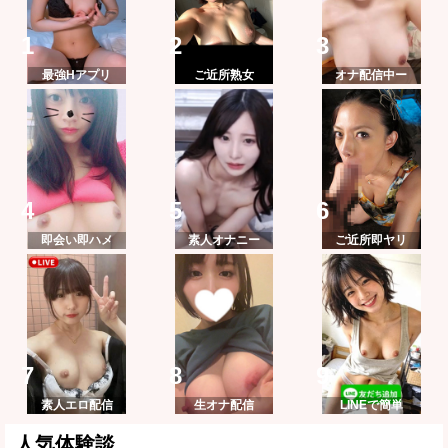
最強Hアプリ
ご近所熟女
オナ配信中ー
即会い即ハメ
素人オナニー
ご近所即ヤリ
素人エロ配信
生オナ配信
LINEで簡単
人気体験談