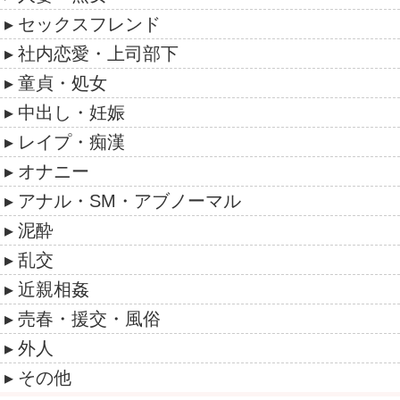
セックスフレンド
社内恋愛・上司部下
童貞・処女
中出し・妊娠
レイプ・痴漢
オナニー
アナル・SM・アブノーマル
泥酔
乱交
近親相姦
売春・援交・風俗
外人
その他