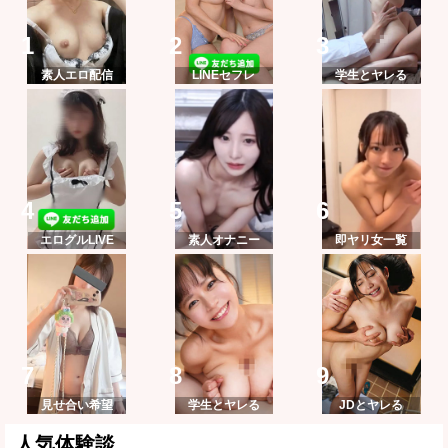
素人エロ配信
LINEセフレ
学生とヤレる
エログルLIVE
素人オナニー
即ヤリ女一覧
見せ合い希望
学生とヤレる
JDとヤレる
人気体験談