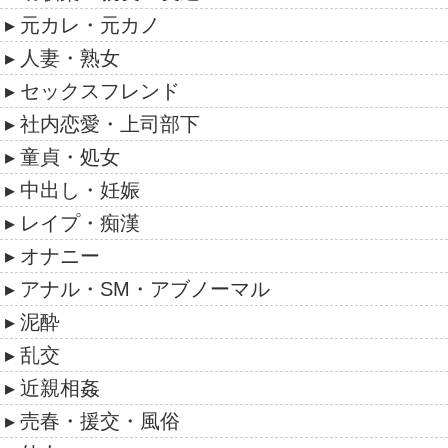
元カレ・元カノ
人妻・熟女
セックスフレンド
社内恋愛・上司部下
童貞・処女
中出し・妊娠
レイプ・痴漢
オナニー
アナル・SM・アブノーマル
泥酔
乱交
近親相姦
売春・援交・風俗