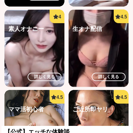
素人オナニー
生オナ配信
詳しく見る
詳しく見る
ママ活初心者
ご近所即ヤリ
【公式】エッチな体験談