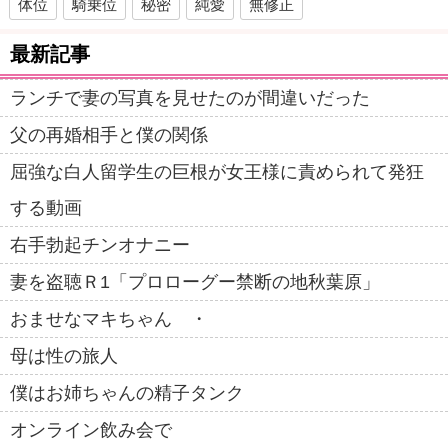
体位
騎乗位
秘密
純愛
無修正
最新記事
ランチで妻の写真を見せたのが間違いだった
父の再婚相手と僕の関係
屈強な白人留学生の巨根が女王様に責められて発狂
する動画
右手勃起チンオナニー
妻を盗聴Ｒ1「プロローグー禁断の地秋葉原」
おませなマキちゃん ・
母は性の旅人
僕はお姉ちゃんの精子タンク
オンライン飲み会で