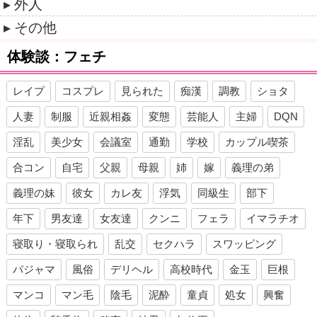
外人
その他
体験談：フェチ
レイプ
コスプレ
見られた
痴漢
調教
ショタ
人妻
制服
近親相姦
変態
芸能人
主婦
DQN
淫乱
美少女
会議室
通勤
学校
カップル喫茶
合コン
自宅
父親
母親
姉
嫁
義理の弟
義理の妹
彼女
カレ友
浮気
同級生
部下
年下
男友達
女友達
クンニ
フェラ
イマラチオ
寝取り・寝取られ
乱交
セクハラ
スワッピング
パジャマ
風俗
デリヘル
高校時代
金玉
巨根
マンコ
マン毛
陰毛
泥酔
童貞
処女
興奮