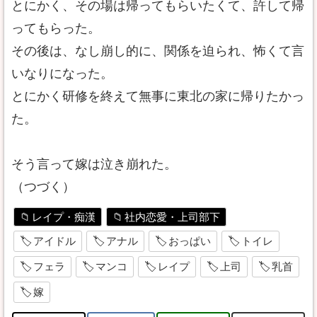
とにかく、その場は帰ってもらいたくて、許して帰
ってもらった。
その後は、なし崩し的に、関係を迫られ、怖くて言
いなりになった。
とにかく研修を終えて無事に東北の家に帰りたかっ
た。
そう言って嫁は泣き崩れた。
（つづく）
レイプ・痴漢
社内恋愛・上司部下
アイドル
アナル
おっぱい
トイレ
フェラ
マンコ
レイプ
上司
乳首
嫁