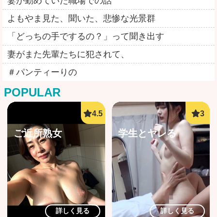
妻が勤めていた職場での話
よもやま見た、聞いた、悲惨な光景群
「どっちの手でするの？」って聞き出す
妻がまた先輩たちに犯されて、
＃パンティーりの
POPULAR
ご近所熟女
学生とヤレる
詳しく見る
詳しく見る