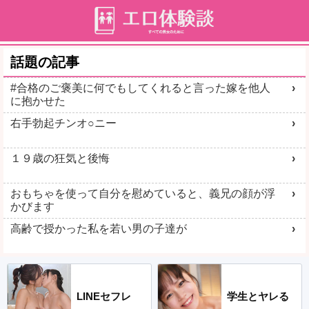
話題の記事
#合格のご褒美に何でもしてくれると言った嫁を他人
に抱かせた
右手勃起チンオ○ニー
１９歳の狂気と後悔
おもちゃを使って自分を慰めていると、義兄の顔が浮
かびます
高齢で授かった私を若い男の子達が
LINEセフレ
学生とヤレる