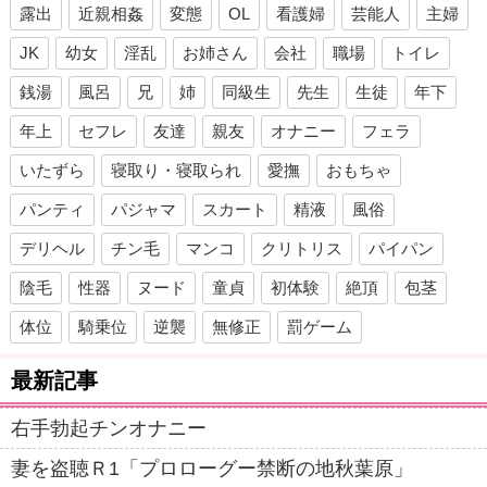
露出
近親相姦
変態
OL
看護婦
芸能人
主婦
JK
幼女
淫乱
お姉さん
会社
職場
トイレ
銭湯
風呂
兄
姉
同級生
先生
生徒
年下
年上
セフレ
友達
親友
オナニー
フェラ
いたずら
寝取り・寝取られ
愛撫
おもちゃ
パンティ
パジャマ
スカート
精液
風俗
デリヘル
チン毛
マンコ
クリトリス
パイパン
陰毛
性器
ヌード
童貞
初体験
絶頂
包茎
体位
騎乗位
逆襲
無修正
罰ゲーム
最新記事
右手勃起チンオナニー
妻を盗聴Ｒ1「プロローグー禁断の地秋葉原」