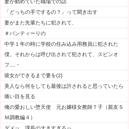
妻が勤めていた職場での話
「どっちの手でするの？」って聞き出す
妻がまた先輩たちに犯されて、
＃パンティーりの
中学１年の時に学校の住み込み用務員に犯された
僕。それからは呼び出されて犯されて、スピンオ
フ....・
彼女ができるまで妻を(2)
美人なら何をしても最後は許されると思っていたら
痛い目を見る
俺の愛おしい堕天使 元お嬢様女教師Ｔ子（親友Ｓ
Ｍ調教編４）
ダメッ、課長の大きすぎるっ