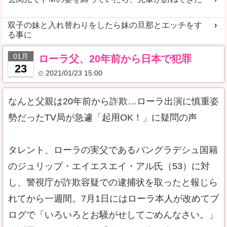
双子の妹と入れ替わりをしたら妹の旦那とエッチをす
る事に
01月
ローラ父、20年前から日本で犯罪
23
2021/01/23 15:00
なんと父親は20年前から詐欺…ローラ出演に慎重姿
勢だったTV局が急遽「起用OK！」に疑問の声
タレント、ローラの実父であるバングラデシュ国籍
のジュリップ・エイエスエイ・アル氏（53）に対
し、警視庁が詐欺容疑での逮捕状を取ったと報じら
れてから一週間。7月1日にはローラ本人が改めてブ
ログで「いろいろとお騒がせしてごめんなさい。」