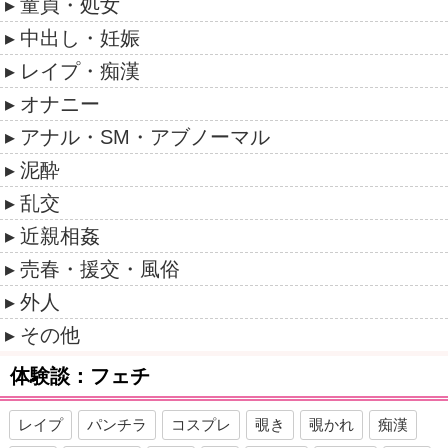
童貞・処女
中出し・妊娠
レイプ・痴漢
オナニー
アナル・SM・アブノーマル
泥酔
乱交
近親相姦
売春・援交・風俗
外人
その他
体験談：フェチ
レイプ
パンチラ
コスプレ
覗き
覗かれ
痴漢