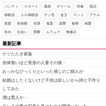
パンティ
スカート
風俗
デリヘル
売春
昔話
体験談
エロ体験談
チン毛
金玉
マンコ
アナル
黒髪
初体験
包茎
鬼畜
逆襲
秘密
純愛
告白
出会い
禁断
ムラムラ
無修正
最新記事
ケツたたき家族
勿体無いほど美形の人妻その後・
おっかなびっくりといった感じのご婦人が
結婚はしたくないけど子供は欲しいから姉と子作り
してみた
僕は悪人か・