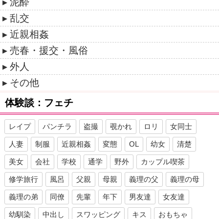
泥酔
乱交
近親相姦
売春・援交・風俗
外人
その他
体験談：フェチ
レイプ
パンチラ
盗撮
覗かれ
ロリ
女同士
人妻
制服
近親相姦
変態
OL
幼女
清楚
美女
会社
学校
通学
野外
カップル喫茶
修学旅行
風呂
父親
母親
義理の父
義理の母
義理の弟
同僚
先輩
年下
男友達
女友達
幼馴染
中出し
スワッピング
キス
おもちゃ