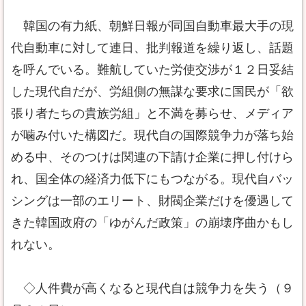
韓国の有力紙、朝鮮日報が同国自動車最大手の現
代自動車に対して連日、批判報道を繰り返し、話題
を呼んでいる。難航していた労使交渉が１２日妥結
した現代自だが、労組側の無謀な要求に国民が「欲
張り者たちの貴族労組」と不満を募らせ、メディア
が噛み付いた構図だ。現代自の国際競争力が落ち始
める中、そのつけは関連の下請け企業に押し付けら
れ、国全体の経済力低下にもつながる。現代自バッ
シングは一部のエリート、財閥企業だけを優遇して
きた韓国政府の「ゆがんだ政策」の崩壊序曲かもし
れない。
◇人件費が高くなると現代自は競争力を失う（９