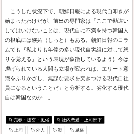
こうした状況下で、朝鮮日報による現代自叩きが
始まったわけだが、前出の専門家は「ここで勘違い
してはいけないことは、現代自に不満を持つ韓国人
の根底には嫉妬（しっと）もある。朝鮮日報のコラ
ムでも『私よりも年俸の多い現代自労組に対して怒
りを覚える』という表現が象徴しているように今は
虐げられている人間も立場が変われば、エリート意
識をふりかざし、無謀な要求を突きつける現代自社
員になるということだ」と分析する。劣化する現代
自は韓国なのか…。
売春・援交・風俗
社内恋愛・上司部下
上司
外人
潮
風俗