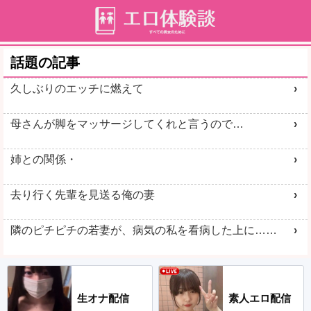
話題の記事
久しぶりのエッチに燃えて
母さんが脚をマッサージしてくれと言うので…
姉との関係・
去り行く先輩を見送る俺の妻
隣のピチピチの若妻が、病気の私を看病した上に……
生オナ配信
素人エロ配信