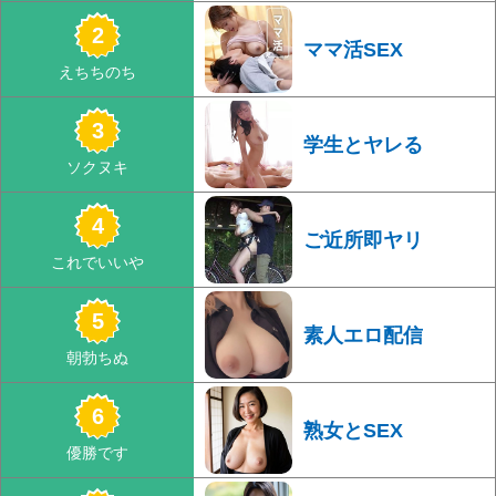
ママ活SEX
学生とヤレる
ご近所即ヤリ
素人エロ配信
熟女とSEX