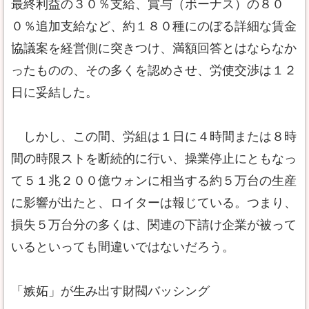
最終利益の３０％支給、賞与（ボーナス）の８０
０％追加支給など、約１８０種にのぼる詳細な賃金
協議案を経営側に突きつけ、満額回答とはならなか
ったものの、その多くを認めさせ、労使交渉は１２
日に妥結した。
しかし、この間、労組は１日に４時間または８時
間の時限ストを断続的に行い、操業停止にともなっ
て５１兆２００億ウォンに相当する約５万台の生産
に影響が出たと、ロイターは報じている。つまり、
損失５万台分の多くは、関連の下請け企業が被って
いるといっても間違いではないだろう。
「嫉妬」が生み出す財閥バッシング