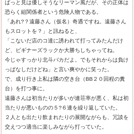
ぱっと見は優しそうなリーマン風だが、その正体は
恐らく組関係者という危険人物である。
「あれ?？遠藤さん（仮名）奇遇ですね。遠藤さん
もスロットを？」と訊ねると、
「こないだ店のコ達に誘われて打ってみたんだけ
ど、ビギナーズラックか大勝ちしちゃってね。
今じゃすっかり北斗バカだよ。でもそれからは負け
っぱなしだけどね」と言い爽やかに笑った。
で、成り行き上私は隣の空き台（BB２０回程の糞
台）を打つ事に。
遠藤さんは初当たりが多いが連荘率が悪く、私は初
当たりが悪いものの５?６連を繰り返していた。
２人とも出たり飲まれたりの展開ながらも、冗談を
交えつつ適当に楽しみながら打っていた。