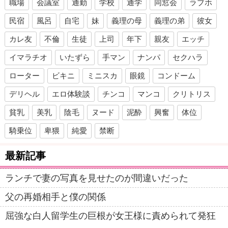
職場
会議室
通勤
学校
通学
同窓会
ラブホ
民宿
風呂
自宅
妹
義理の母
義理の弟
彼女
カレ友
不倫
生徒
上司
年下
親友
エッチ
イマラチオ
いたずら
手マン
ナンパ
セクハラ
ローター
ビキニ
ミニスカ
眼鏡
コンドーム
デリヘル
エロ体験談
チンコ
マンコ
クリトリス
貧乳
美乳
陰毛
ヌード
泥酔
興奮
体位
騎乗位
卑猥
純愛
禁断
最新記事
ランチで妻の写真を見せたのが間違いだった
父の再婚相手と僕の関係
屈強な白人留学生の巨根が女王様に責められて発狂