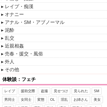
レイプ・痴漢
オナニー
アナル・SM・アブノーマル
泥酔
乱交
近親相姦
売春・援交・風俗
外人
その他
体験談：フェチ
レイプ
援助交際
盗撮
見せつけ
見られた
SM
男同士
女同士
変態
OL
淫乱
お姉さん
美女