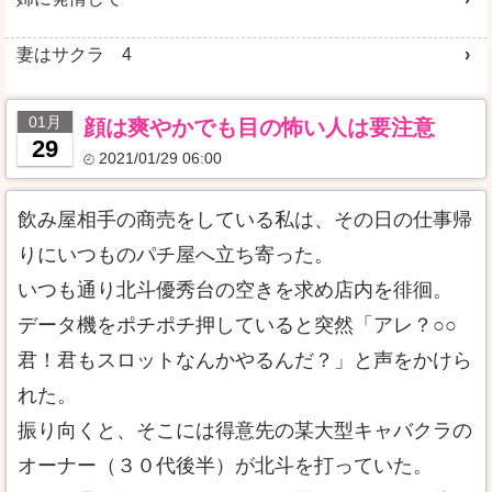
妻はサクラ 4
01月
顔は爽やかでも目の怖い人は要注意
29
2021/01/29 06:00
飲み屋相手の商売をしている私は、その日の仕事帰
りにいつものパチ屋へ立ち寄った。
いつも通り北斗優秀台の空きを求め店内を徘徊。
データ機をポチポチ押していると突然「アレ？○○
君！君もスロットなんかやるんだ？」と声をかけら
れた。
振り向くと、そこには得意先の某大型キャバクラの
オーナー（３０代後半）が北斗を打っていた。