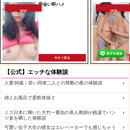
即会い即ハメ
NEW
NEW
今すぐ見る
【公式】エッチな体験談
人妻38歳｜若い同僚二人との禁断の夜の体験談
姉とお風呂で柔軟体操２
ミス日本に輝いた大竹一重似の美人教師が銭湯でパン
ツ姿を晒した体験談
可愛い女子大生の彼女はエレベーターでも感じちゃう