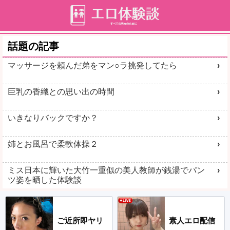
話題の記事
マッサージを頼んだ弟をマン○ラ挑発してたら
巨乳の香織との思い出の時間
いきなりバックですか？
姉とお風呂で柔軟体操２
ミス日本に輝いた大竹一重似の美人教師が銭湯でパン
ツ姿を晒した体験談
ご近所即ヤリ
素人エロ配信