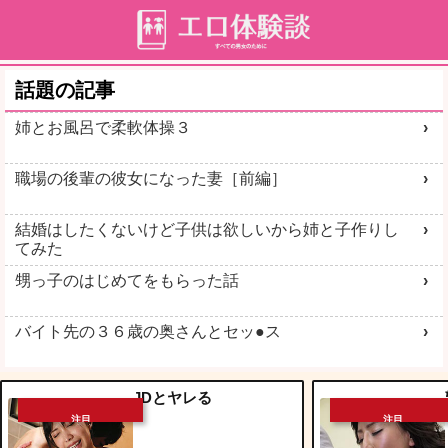
話題の記事
姉とお風呂で柔軟体操３
職場の後輩の彼女になった妻［前編］
結婚はしたくないけど子供は欲しいから姉と子作りし
てみた
甥っ子のはじめてをもらった話
バイト先の３６歳の奥さんとセッ●ス
JDとヤレる
注目
注目