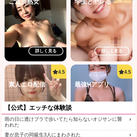
ご近所熟女
学生とヤレる
詳しく見る
詳しく見る
素人エロ配信
最強Hアプリ
【公式】エッチな体験談
雨の日に透けブラで歩いてたら知らないオジサンに襲
われた
詳しく見る
詳しく見る
妻が息子の同級生3人にまわされた