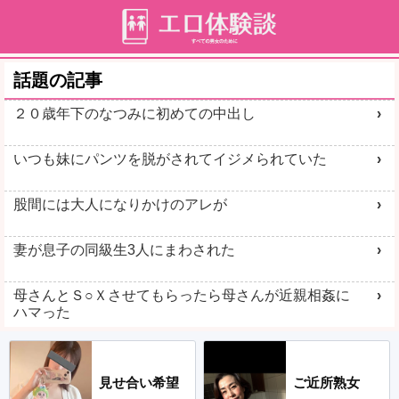
話題の記事
２０歳年下のなつみに初めての中出し
いつも妹にパンツを脱がされてイジメられていた
股間には大人になりかけのアレが
妻が息子の同級生3人にまわされた
母さんとＳ○Ｘさせてもらったら母さんが近親相姦に
ハマった
見せ合い希望
ご近所熟女