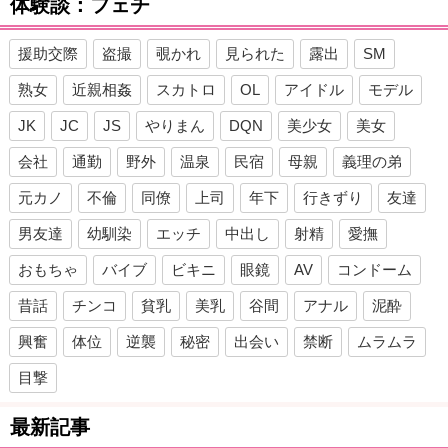
体験談：フェチ
援助交際
盗撮
覗かれ
見られた
露出
SM
熟女
近親相姦
スカトロ
OL
アイドル
モデル
JK
JC
JS
やりまん
DQN
美少女
美女
会社
通勤
野外
温泉
民宿
母親
義理の弟
元カノ
不倫
同僚
上司
年下
行きずり
友達
男友達
幼馴染
エッチ
中出し
射精
愛撫
おもちゃ
バイブ
ビキニ
眼鏡
AV
コンドーム
昔話
チンコ
貧乳
美乳
谷間
アナル
泥酔
興奮
体位
逆襲
秘密
出会い
禁断
ムラムラ
目撃
最新記事