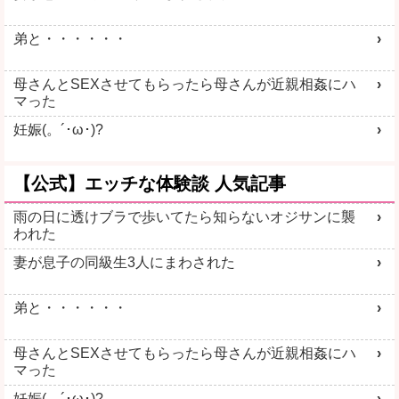
弟と・・・・・・
母さんとSEXさせてもらったら母さんが近親相姦にハ
オナ配信中ー
エログルLIVE
マった
妊娠(。´･ω･)?
【公式】エッチな体験談 人気記事
雨の日に透けブラで歩いてたら知らないオジサンに襲
詳しく見る
詳しく見る
われた
妻が息子の同級生3人にまわされた
弟と・・・・・・
即会い即ハメ
即ヤリ女一覧
母さんとSEXさせてもらったら母さんが近親相姦にハ
マった
妊娠(。´･ω･)?