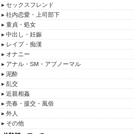
セックスフレンド
社内恋愛・上司部下
童貞・処女
中出し・妊娠
レイプ・痴漢
オナニー
アナル・SM・アブノーマル
泥酔
乱交
近親相姦
売春・援交・風俗
外人
その他