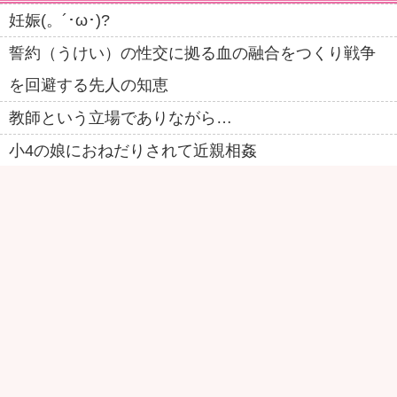
妊娠(。´･ω･)?
誓約（うけい）の性交に拠る血の融合をつくり戦争
を回避する先人の知恵
教師という立場でありながら…
小4の娘におねだりされて近親相姦
深夜映画館で知り合った見知らぬ小父さんにゲイの
奴隷にされて・・(3)
皆には童貞と言ってあるけど、実は姉とやりまくり
で経験回数はそこそこあります
彼女の秘部に一物を突き立てた
ケツたたき家族
勿体無いほど美形の人妻その後・