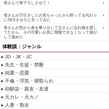
母さんで筆下ろしさせて！
母さんが万引きしたの見ちゃったから黙ってる代わり
にSEXさせろと言ってみた
母さんが窓から身を乗り出して父さんに忘れ物を渡し
てたから、その可愛いお尻に我慢できなくなって脱が
して舐めた
体験談：ジャンル
JD・JK・JC
先生・生徒・禁断
純愛・恋愛
不倫・浮気・寝取られ
幼馴染・親友・友達
元カレ・元カノ
人妻・熟女