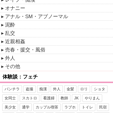
オナニー
アナル・SM・アブノーマル
泥酔
乱交
近親相姦
売春・援交・風俗
外人
その他
体験談：フェチ
パンチラ
盗撮
痴漢
外人
金髪
ロリ
ショタ
女同士
スカトロ
看護婦
教師
JK
やりまん
美少女
通学
カップル喫茶
ラブホ
トイレ
民宿