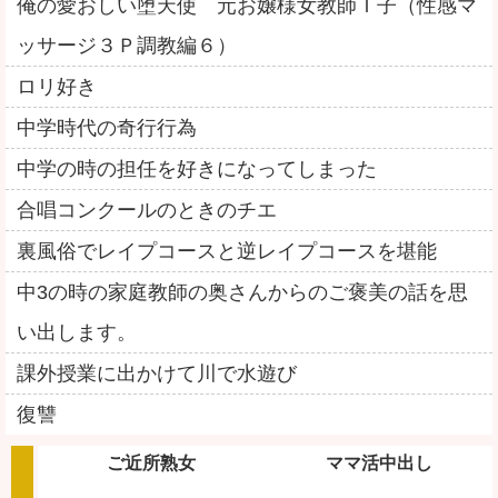
俺の愛おしい堕天使 元お嬢様女教師Ｔ子（性感マ
ッサージ３Ｐ調教編６）
ロリ好き
中学時代の奇行行為
中学の時の担任を好きになってしまった
合唱コンクールのときのチエ
裏風俗でレイプコースと逆レイプコースを堪能
中3の時の家庭教師の奥さんからのご褒美の話を思
い出します。
課外授業に出かけて川で水遊び
復讐
ご近所熟女
ママ活中出し