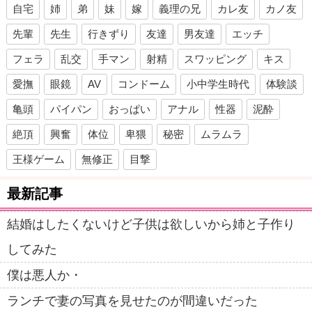
自宅
姉
弟
妹
嫁
義理の兄
カレ友
カノ友
先輩
先生
行きずり
友達
男友達
エッチ
フェラ
乱交
手マン
射精
スワッピング
キス
愛撫
眼鏡
AV
コンドーム
小中学生時代
体験談
亀頭
パイパン
おっぱい
アナル
性器
泥酔
絶頂
興奮
体位
卑猥
秘密
ムラムラ
王様ゲーム
無修正
目撃
最新記事
結婚はしたくないけど子供は欲しいから姉と子作り
してみた
僕は悪人か・
ランチで妻の写真を見せたのが間違いだった