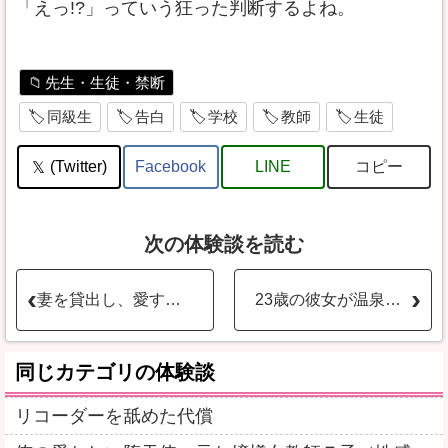
「えっ!?」っていう狂った判断するよね。
先生・生徒・禁断
同級生
告白
学校
教師
生徒
コピー
(Twitter)
Facebook
LINE
次の体験談を読む
妻を貸出し、愛する妻が種付けされている瞬間を見てしまいました
23歳の彼女が温泉旅館で巨根のオヤジに寝取られる
同じカテゴリの体験談
リコーダーを舐めた代償