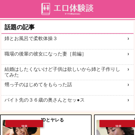
話題の記事
姉とお風呂で柔軟体操３
職場の後輩の彼女になった妻［前編］
結婚はしたくないけど子供は欲しいから姉と子作りし
てみた
甥っ子のはじめてをもらった話
バイト先の３６歳の奥さんとセッ●ス
JDとヤレる
注目
注目