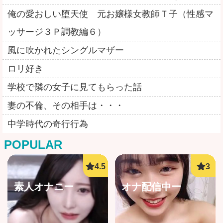
俺の愛おしい堕天使 元お嬢様女教師Ｔ子（性感マ
ッサージ３Ｐ調教編６）
風に吹かれたシングルマザー
ロリ好き
学校で隣の女子に見てもらった話
妻の不倫、その相手は・・・
中学時代の奇行行為
POPULAR
素人オナニー
オナ配信中ー