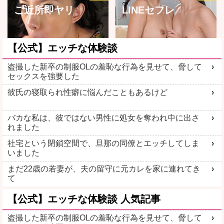
ご近所即ヤリ
LINEセフレ
【公式】エッチな体験談
盗撮した新卒の制服OLの羞恥な行為を見せて、脅して
セックスを強要した
詳しく見る
詳しく見る
彼氏の寝取られ性癖に悩んだこともあるけど
バカな私は、彼ではない男性に処女を奪われ中に出さ
れました
社宅という閉鎖空間で、旦那の同僚とエッチしてしま
ママ活初心者
ご近所熟女
いました
まだ22歳の若妻が、夫の留守に元カレを家に連れてき
て
【公式】エッチな体験談 人気記事
盗撮した新卒の制服OLの羞恥な行為を見せて、脅して