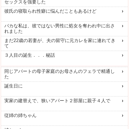
詳しく見る
詳しく見る
セックスを強要した
彼氏の寝取られ性癖に悩んだこともあるけど
バカな私は、彼ではない男性に処女を奪われ中に出さ
れました
即ヤリ女一覧
熟女ド近所H
まだ22歳の若妻が、夫の留守に元カレを家に連れてき
て
３人目の誕生．．．秘話
同じアパートの母子家庭のお母さんのフェラで精通し
た
詳しく見る
詳しく見る
誕生日に
実家の建替えで、狭いアパート２部屋に親子４人で
従姉の姉ちゃん