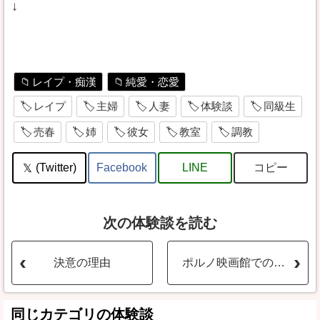
↓
レイプ・痴漢
純愛・恋愛
レイプ
主婦
人妻
体験談
同級生
売春
姉
彼女
教室
調教
コピー
(Twitter)
Facebook
LINE
次の体験談を読む
決意の理由
ポルノ映画館での出来事
同じカテゴリの体験談