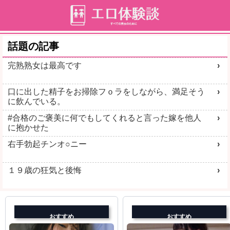
話題の記事
完熟熟女は最高です
口に出した精子をお掃除フｏラをしながら、満足そう
に飲んでいる。
#合格のご褒美に何でもしてくれると言った嫁を他人
に抱かせた
右手勃起チンオ○ニー
１９歳の狂気と後悔
おすすめ
おすすめ