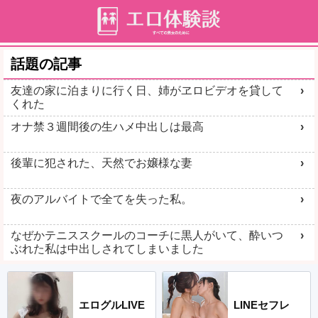
話題の記事
友達の家に泊まりに行く日、姉がヱロビデオを貸して
くれた
オナ禁３週間後の生ハメ中出しは最高
後輩に犯された、天然でお嬢様な妻
夜のアルバイトで全てを失った私。
なぜかテニススクールのコーチに黒人がいて、酔いつ
ぶれた私は中出しされてしまいました
エログルLIVE
LINEセフレ