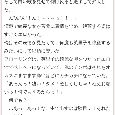
そして白い喉を見せて仰け反ると絶頂して昇天し
た。
「ん”ん”ん”！んぐ～～～っ！！！」
清楚で綺麗な女が苦悶に表情を歪め、絶頂する姿は
すごくエロかった。
俺はその表情が見たくて、何度も英里子を強姦する
みたいにして絶頂に導いた。
フローリングは、英里子の綺麗な脚をつたったエロ
汁でベトベトになっていて、俺のチンポはそれをオ
カズにますます痛いほどにカチカチになっていた。
「あっんっ！凄い！ダメ！激しくしちゃ！ねえお願
いっ！何でもするからっ！」
「何でも？」
「…あっ！あっ！な、中で出すのは駄目…！それだ