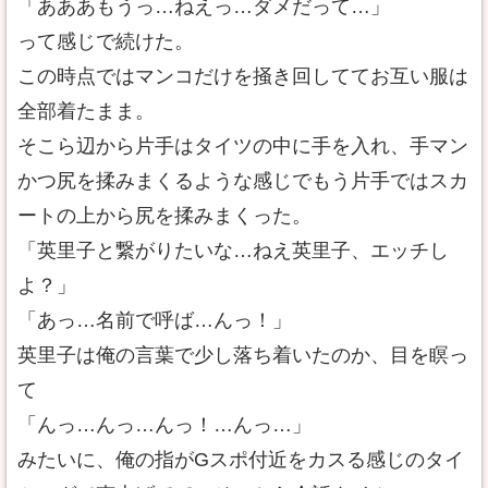
「あああもうっ…ねえっ…ダメだって…」
って感じで続けた。
この時点ではマンコだけを掻き回しててお互い服は
全部着たまま。
そこら辺から片手はタイツの中に手を入れ、手マン
かつ尻を揉みまくるような感じでもう片手ではスカ
ートの上から尻を揉みまくった。
「英里子と繋がりたいな…ねえ英里子、エッチし
よ？」
「あっ…名前で呼ば…んっ！」
英里子は俺の言葉で少し落ち着いたのか、目を瞑っ
て
「んっ…んっ…んっ！…んっ…」
みたいに、俺の指がGスポ付近をカスる感じのタイ