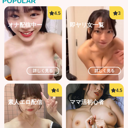
POPULAR
オナ配信中ー
即ヤリ女一覧
詳しく見る
詳しく見る
素人エロ配信
ママ活初心者