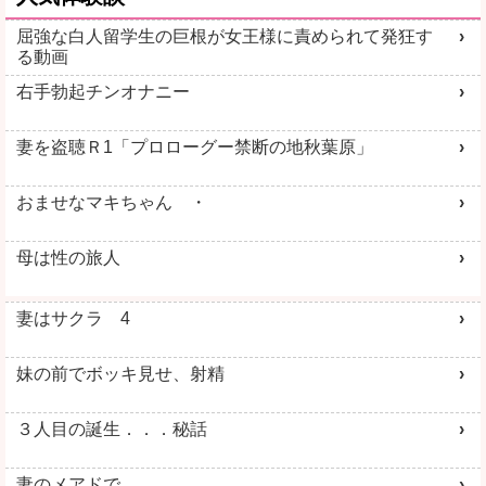
屈強な白人留学生の巨根が女王様に責められて発狂す
る動画
右手勃起チンオナニー
妻を盗聴Ｒ1「プロローグー禁断の地秋葉原」
おませなマキちゃん ・
母は性の旅人
妻はサクラ 4
妹の前でボッキ見せ、射精
３人目の誕生．．．秘話
妻のメアドで