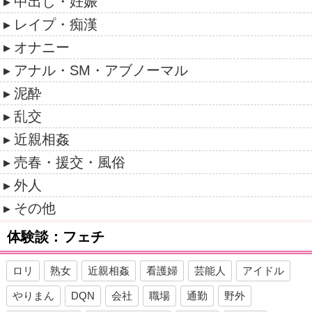
中出し・妊娠
レイプ・痴漢
オナニー
アナル・SM・アブノーマル
泥酔
乱交
近親相姦
売春・援交・風俗
外人
その他
体験談：フェチ
ロリ
熟女
近親相姦
看護婦
芸能人
アイドル
やりまん
DQN
会社
職場
通勤
野外