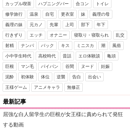
カップル喫茶
ハプニングバー
合コン
トイレ
修学旅行
温泉
自宅
更衣室
妹
義理の母
義理の妹
元カノ
先輩
上司
部下
年下
行きずり
エッチ
オナニー
寝取り・寝取られ
乱交
射精
ナンパ
バック
キス
ミニスカ
潮
風俗
小中学生時代
高校時代
昔話
エロ体験談
亀頭
巨根
マン毛
パイパン
谷間
ヌード
妊娠
泥酔
初体験
体位
逆襲
告白
出会い
王様ゲーム
アニメキャラ
無修正
最新記事
屈強な白人留学生の巨根が女王様に責められて発狂
する動画