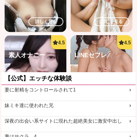
詳しく見る
詳しく見る
素人オナニー
LINEセフレ
【公式】エッチな体験談
妻に射精をコントロールされて1
詳しく見る
詳しく見る
妹ミキ達に使われた兄
深夜の出会い系サイトに現れた超絶美女に激安中出し
妻はサクラ 4