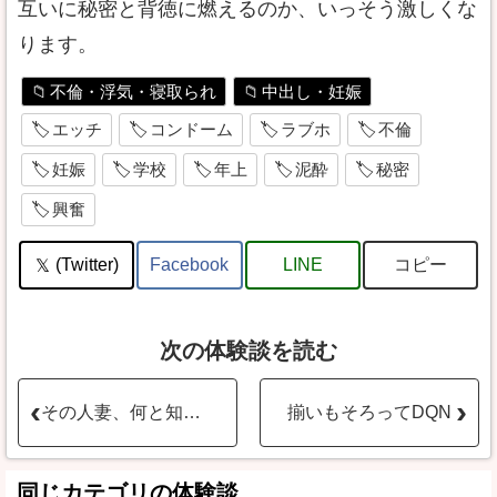
互いに秘密と背徳に燃えるのか、いっそう激しくな
ります。
不倫・浮気・寝取られ
中出し・妊娠
エッチ
コンドーム
ラブホ
不倫
妊娠
学校
年上
泥酔
秘密
興奮
コピー
(Twitter)
Facebook
LINE
次の体験談を読む
その人妻、何と知り合いの奥さんだった
揃いもそろってDQN
同じカテゴリの体験談