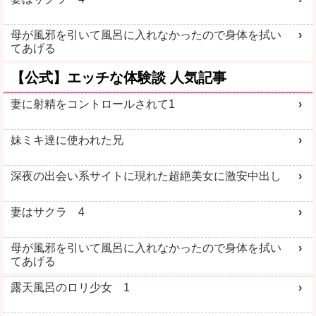
学生とヤレる
ご近所即ヤリ
母が風邪を引いて風呂に入れなかったので身体を拭い
てあげる
【公式】エッチな体験談 人気記事
妻に射精をコントロールされて1
詳しく見る
詳しく見る
妹ミキ達に使われた兄
深夜の出会い系サイトに現れた超絶美女に激安中出し
見せ合い希望
生オナ配信
妻はサクラ 4
母が風邪を引いて風呂に入れなかったので身体を拭い
てあげる
露天風呂のロリ少女 1
詳しく見る
詳しく見る