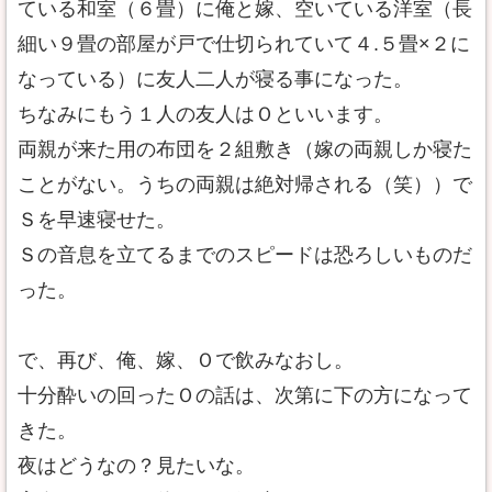
ている和室（６畳）に俺と嫁、空いている洋室（長
細い９畳の部屋が戸で仕切られていて４.５畳×２に
なっている）に友人二人が寝る事になった。
ちなみにもう１人の友人はＯといいます。
両親が来た用の布団を２組敷き（嫁の両親しか寝た
ことがない。うちの両親は絶対帰される（笑））で
Ｓを早速寝せた。
Ｓの音息を立てるまでのスピードは恐ろしいものだ
った。
で、再び、俺、嫁、Ｏで飲みなおし。
十分酔いの回ったＯの話は、次第に下の方になって
きた。
夜はどうなの？見たいな。