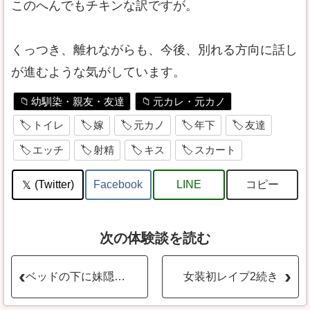
このへんでもチキンな訳ですが。
くっつき、離れながらも、今後、別れる方向に話し
が進むような気がしています。
幼馴染・親友・友達
元カレ・元カノ
トイレ
嫁
元カノ
年下
友達
エッチ
射精
キス
スカート
コピー
(Twitter)
Facebook
LINE
次の体験談を読む
ベッドの下に妹隠して腰を振る
女装初レイプ2続き