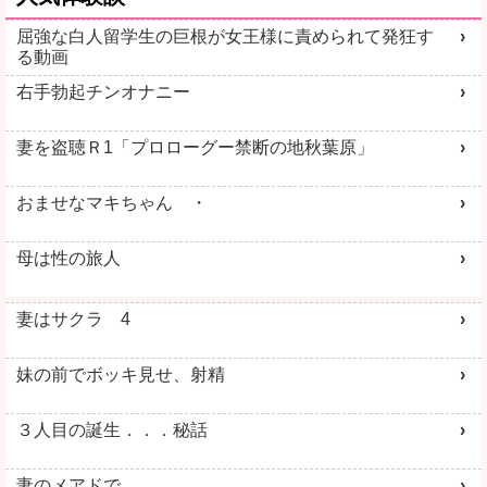
屈強な白人留学生の巨根が女王様に責められて発狂す
る動画
右手勃起チンオナニー
妻を盗聴Ｒ1「プロローグー禁断の地秋葉原」
おませなマキちゃん ・
母は性の旅人
妻はサクラ 4
妹の前でボッキ見せ、射精
３人目の誕生．．．秘話
妻のメアドで