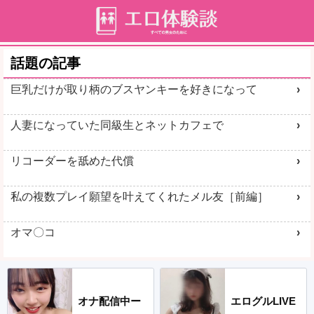
話題の記事
巨乳だけが取り柄のブスヤンキーを好きになって
人妻になっていた同級生とネットカフェで
リコーダーを舐めた代償
私の複数プレイ願望を叶えてくれたメル友［前編］
オマ〇コ
オナ配信中ー
エログルLIVE