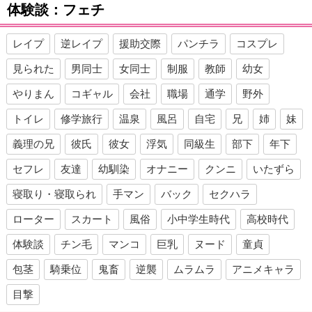
体験談：フェチ
レイプ
逆レイプ
援助交際
パンチラ
コスプレ
見られた
男同士
女同士
制服
教師
幼女
やりまん
コギャル
会社
職場
通学
野外
トイレ
修学旅行
温泉
風呂
自宅
兄
姉
妹
義理の兄
彼氏
彼女
浮気
同級生
部下
年下
セフレ
友達
幼馴染
オナニー
クンニ
いたずら
寝取り・寝取られ
手マン
バック
セクハラ
ローター
スカート
風俗
小中学生時代
高校時代
体験談
チン毛
マンコ
巨乳
ヌード
童貞
包茎
騎乗位
鬼畜
逆襲
ムラムラ
アニメキャラ
目撃