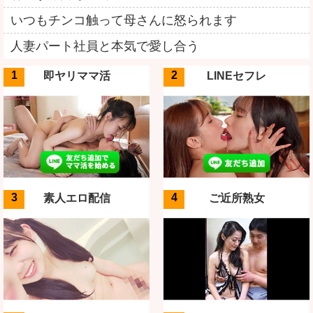
いつもチンコ触って母さんに怒られます
人妻パート社員と本気で愛し合う
即ヤリママ活
LINEセフレ
素人エロ配信
ご近所熟女