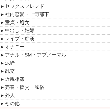
セックスフレンド
社内恋愛・上司部下
童貞・処女
中出し・妊娠
レイプ・痴漢
オナニー
アナル・SM・アブノーマル
泥酔
乱交
近親相姦
売春・援交・風俗
外人
その他