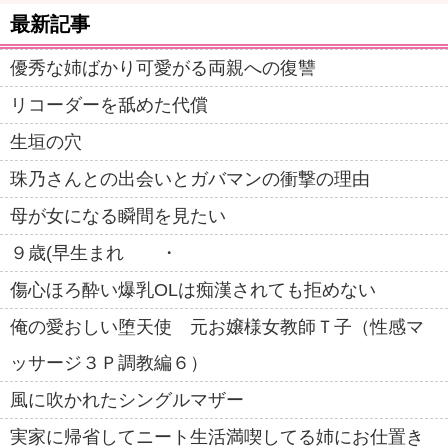
最新記事
優秀な姉ばかり可愛がる両親への復讐
リコーダーを舐めた代償
生垣の穴
珠乃さんとの出会いとガバマンの衝撃の理由
母が女になる瞬間を見たい
９歳(早生まれ ・
傷心ほろ酔い爆乳OLは痴漢されても拒めない
俺の愛おしい堕天使 元お嬢様女教師Ｔ子（性感マ
ッサージ３Ｐ調教編６）
風に吹かれたシングルマザー
実家に帰省してニート生活満喫してる姉にお仕置き