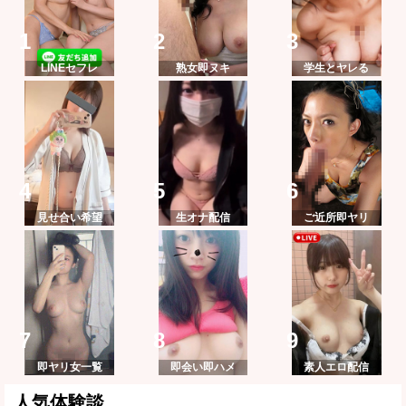
LINEセフレ
熟女即ヌキ
学生とヤレる
見せ合い希望
生オナ配信
ご近所即ヤリ
即ヤリ女一覧
即会い即ハメ
素人エロ配信
人気体験談