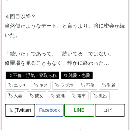
４回目以降？
当然似たようなデート、と言うより、将に密会が続
いた。
「続いた」であって、「続いてる」ではない。
修羅場を見ることもなく、静かに終わった…
不倫・浮気・寝取られ
純愛・恋愛
エッチ
キス
ラブホ
不倫
乳首
人妻
彼女
愛撫
電車
風呂
コピー
(Twitter)
Facebook
LINE