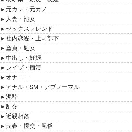
元カレ・元カノ
人妻・熟女
セックスフレンド
社内恋愛・上司部下
童貞・処女
中出し・妊娠
レイプ・痴漢
オナニー
アナル・SM・アブノーマル
泥酔
乱交
近親相姦
売春・援交・風俗