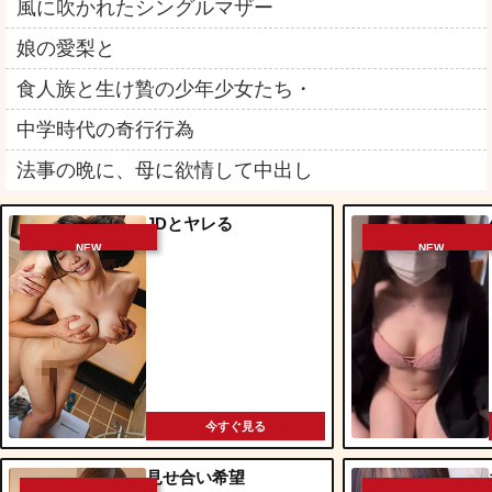
風に吹かれたシングルマザー
娘の愛梨と
食人族と生け贄の少年少女たち・
中学時代の奇行行為
法事の晩に、母に欲情して中出し
JDとヤレる
NEW
NEW
今すぐ見る
見せ合い希望