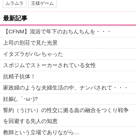
ムラムラ
王様ゲーム
最新記事
【CFNM】混浴で年下のおちんちんを・・・
上司の別荘で見た光景
イタズラがバレちゃった
スポジムでストーカーされている女性
抗精子抗体！
家政婦のような夫婦生活の中、ナンパされて・・・
妊娠(。´･ω･)?
誓約（うけい）の性交に拠る血の融合をつくり戦争
を回避する先人の知恵
教師という立場でありながら…