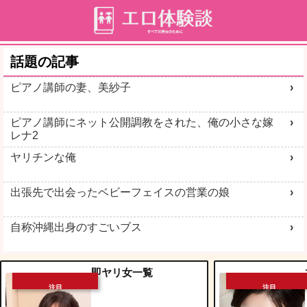
話題の記事
ピアノ講師の妻、美紗子
ピアノ講師にネット公開調教をされた、俺の小さな嫁
レナ2
ヤリチンな俺
出張先で出会ったベビーフェイスの営業の娘
自称沖縄出身のすごいブス
即ヤリ女一覧
注目
注目