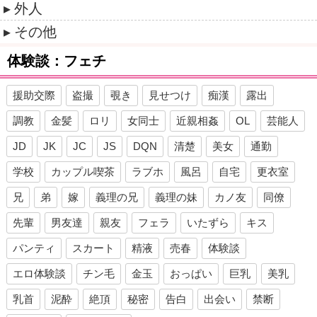
外人
その他
体験談：フェチ
援助交際
盗撮
覗き
見せつけ
痴漢
露出
調教
金髪
ロリ
女同士
近親相姦
OL
芸能人
JD
JK
JC
JS
DQN
清楚
美女
通勤
学校
カップル喫茶
ラブホ
風呂
自宅
更衣室
兄
弟
嫁
義理の兄
義理の妹
カノ友
同僚
先輩
男友達
親友
フェラ
いたずら
キス
パンティ
スカート
精液
売春
体験談
エロ体験談
チン毛
金玉
おっぱい
巨乳
美乳
乳首
泥酔
絶頂
秘密
告白
出会い
禁断