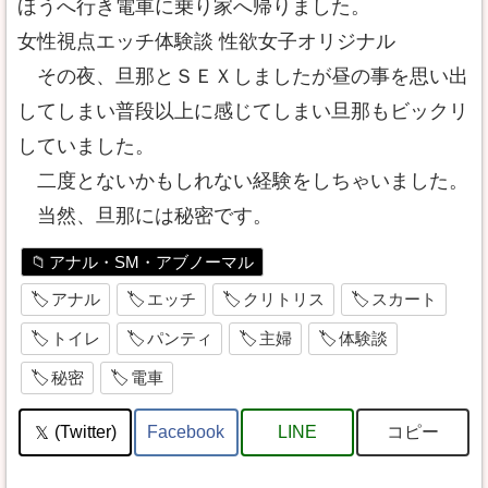
ほうへ行き電車に乗り家へ帰りました。
女性視点エッチ体験談 性欲女子オリジナル
その夜、旦那とＳＥＸしましたが昼の事を思い出
してしまい普段以上に感じてしまい旦那もビックリ
していました。
二度とないかもしれない経験をしちゃいました。
当然、旦那には秘密です。
アナル・SM・アブノーマル
アナル
エッチ
クリトリス
スカート
トイレ
パンティ
主婦
体験談
秘密
電車
コピー
(Twitter)
Facebook
LINE