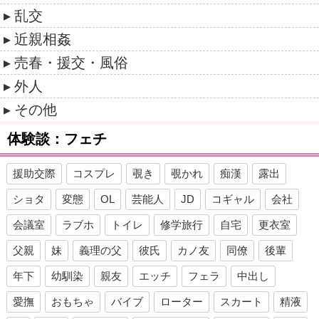
乱交
近親相姦
売春・援交・風俗
外人
その他
体験談：フェチ
援助交際
コスプレ
覗き
覗かれ
痴漢
露出
ショタ
変態
OL
芸能人
JD
コギャル
会社
会議室
ラブホ
トイレ
修学旅行
自宅
更衣室
父親
妹
義理の父
彼氏
カノ友
同僚
後輩
年下
幼馴染
親友
エッチ
フェラ
中出し
愛撫
おもちゃ
バイブ
ローター
スカート
精液