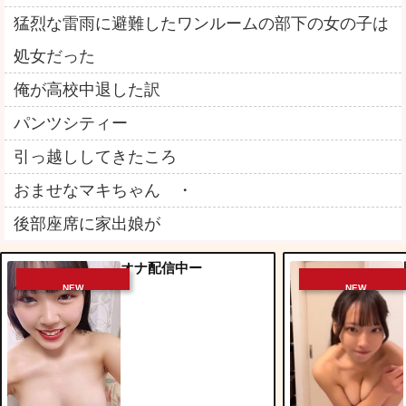
猛烈な雷雨に避難したワンルームの部下の女の子は
処女だった
俺が高校中退した訳
パンツシティー
引っ越ししてきたころ
おませなマキちゃん ・
後部座席に家出娘が
オナ配信中ー
NEW
NEW