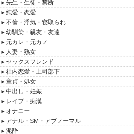
先生・生徒・禁断
純愛・恋愛
不倫・浮気・寝取られ
幼馴染・親友・友達
元カレ・元カノ
人妻・熟女
セックスフレンド
社内恋愛・上司部下
童貞・処女
中出し・妊娠
レイプ・痴漢
オナニー
アナル・SM・アブノーマル
泥酔