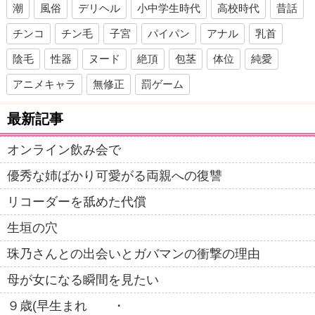
潮
風俗
デリヘル
小中学生時代
高校時代
昔話
チンコ
チン毛
子宮
パイパン
アナル
乳首
陰毛
性器
ヌード
絶頂
包茎
体位
純愛
アニメキャラ
無修正
罰ゲーム
最新記事
オンライン飲み会で
優秀な姉ばかり可愛がる両親への復讐
リコーダーを舐めた代償
生垣の穴
珠乃さんとの出会いとガバマンの衝撃の理由
母が女になる瞬間を見たい
９歳(早生まれ ・