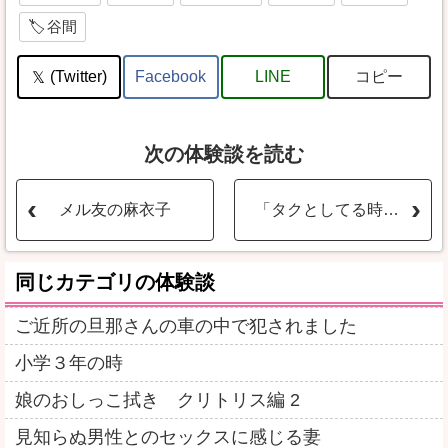
谷間
コピー
(Twitter)
Facebook
LINE
次の体験談を読む
メル友の麻衣子
「タクとしてる時よりよっぽど気持ちよかったよ」24歳Dカップのモデル風彼女がナンパしてきた男と生セックス。俺とは比べ物にならない巨根に感じていた彼女
同じカテゴリの体験談
ご近所の旦那さんの車の中で犯されました
小学３年の時
娘のおしっこ拭き クリトリス編 2
見知らぬ男性とのセックスに感じる妻