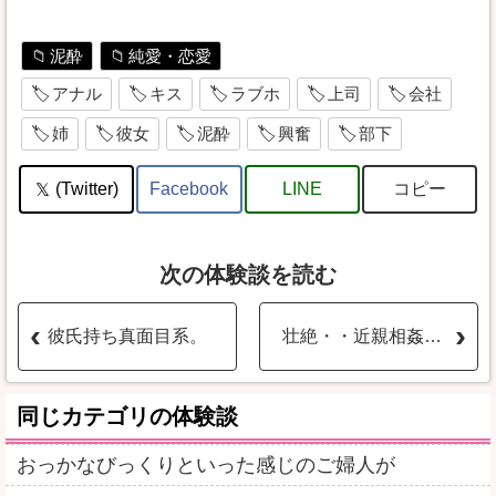
泥酔
純愛・恋愛
アナル
キス
ラブホ
上司
会社
姉
彼女
泥酔
興奮
部下
コピー
(Twitter)
Facebook
LINE
次の体験談を読む
彼氏持ち真面目系。
壮絶・・近親相姦・・母と息子が辿るのは・・・・・
同じカテゴリの体験談
おっかなびっくりといった感じのご婦人が