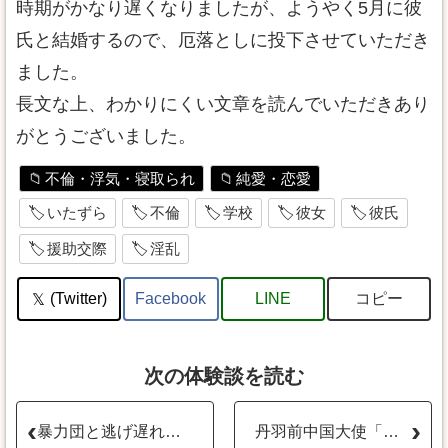
時期がかなり遅くなりましたが、ようやく5月に彼
氏と結婚するので、厄落としに投下させていただき
ました。
長文な上、わかりにくい文章を読んでいただきあり
がとうございました。
不倫・浮気・寝取られ
純愛・恋愛
いたずら
不倫
学校
彼女
彼氏
援助交際
淫乱
コピー
(Twitter)
Facebook
LINE
次の体験談を読む
暴力団と逃げ遅れた母子
丹羽前中国大使「日本の空気の方がたち悪い」