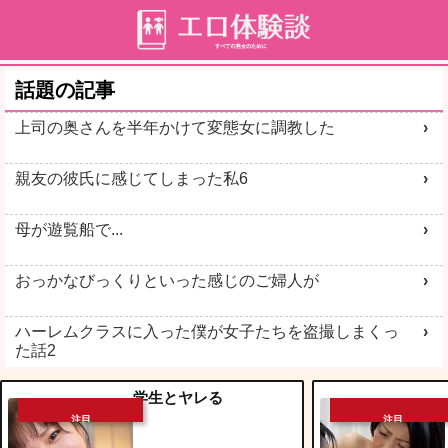
話題の記事
上司の奥さんを半年かけて変態女に調教した
親友の彼氏に感じてしまった私6
母が遊覧船で...
おっかなびっくりといった感じのご婦人が
ハーレムクラスに入った僕が女子たちを盗撮しまくっ
た話2
学生とヤレる
注目
注目