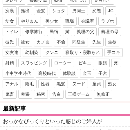
逆レイプ
援助交際
盗撮
見せつけ
見られた
痴漢
露出
金髪
ショタ
男同士
変態
JC
幼女
やりまん
美少女
職場
会議室
ラブホ
トイレ
修学旅行
民宿
姉
義理の父
義理の母
彼氏
彼女
カノ友
不倫
同級生
先生
生徒
女友達
幼馴染
クンニ
寝取り・寝取られ
手コキ
射精
スワッピング
ローター
ビキニ
眼鏡
潮
小中学生時代
高校時代
体験談
金玉
子宮
アナル
陰毛
性器
黒髪
ヌード
童貞
処女
鬼畜
卑猥
秘密
告白
王様ゲーム
無修正
最新記事
おっかなびっくりといった感じのご婦人が