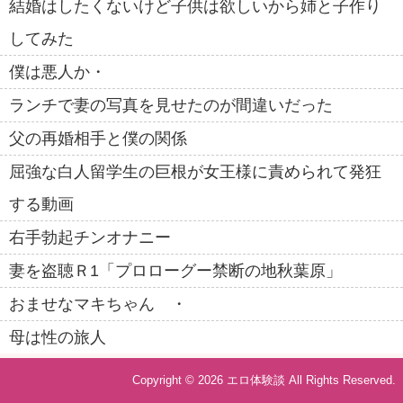
結婚はしたくないけど子供は欲しいから姉と子作り
してみた
僕は悪人か・
ランチで妻の写真を見せたのが間違いだった
父の再婚相手と僕の関係
屈強な白人留学生の巨根が女王様に責められて発狂
する動画
右手勃起チンオナニー
妻を盗聴Ｒ1「プロローグー禁断の地秋葉原」
おませなマキちゃん ・
母は性の旅人
Copyright © 2026
エロ体験談
All Rights Reserved.