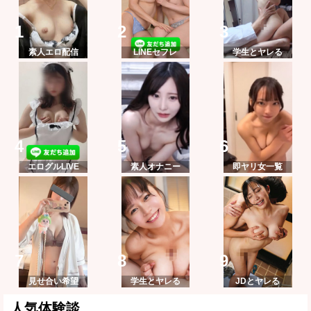
素人エロ配信
LINEセフレ
学生とヤレる
エログルLIVE
素人オナニー
即ヤリ女一覧
見せ合い希望
学生とヤレる
JDとヤレる
人気体験談