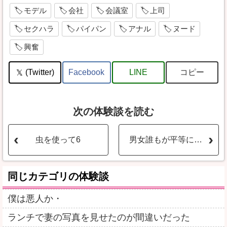
モデル
会社
会議室
上司
セクハラ
パイパン
アナル
ヌード
興奮
コピー
(Twitter)
Facebook
LINE
次の体験談を読む
虫を使って6
男女誰もが平等にセックスしてた狩猟採集民に、レイプはありえなかった
同じカテゴリの体験談
僕は悪人か・
ランチで妻の写真を見せたのが間違いだった