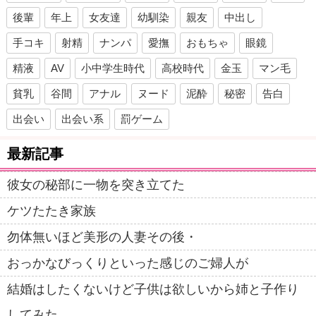
後輩
年上
女友達
幼馴染
親友
中出し
手コキ
射精
ナンパ
愛撫
おもちゃ
眼鏡
精液
AV
小中学生時代
高校時代
金玉
マン毛
貧乳
谷間
アナル
ヌード
泥酔
秘密
告白
出会い
出会い系
罰ゲーム
最新記事
彼女の秘部に一物を突き立てた
ケツたたき家族
勿体無いほど美形の人妻その後・
おっかなびっくりといった感じのご婦人が
結婚はしたくないけど子供は欲しいから姉と子作り
してみた