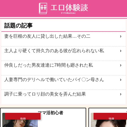
話題の記事
妻を巨根の友人に貸し出した結果…その二
主人より硬くて持久力のある彼が忘れられない私
仲良しだった男友達達に7時間も廻された私
人妻専門のデリヘルで働いていたパイ〇ン母さん
調子に乗ってロリ顔の美女を弄んだ結果
ママ活初心者
注目
注目