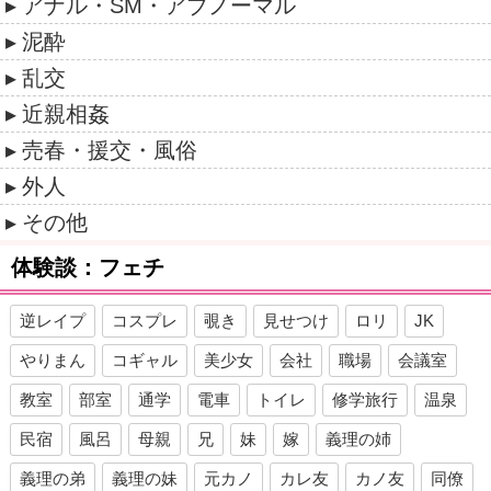
アナル・SM・アブノーマル
泥酔
乱交
近親相姦
売春・援交・風俗
外人
その他
体験談：フェチ
逆レイプ
コスプレ
覗き
見せつけ
ロリ
JK
やりまん
コギャル
美少女
会社
職場
会議室
教室
部室
通学
電車
トイレ
修学旅行
温泉
民宿
風呂
母親
兄
妹
嫁
義理の姉
義理の弟
義理の妹
元カノ
カレ友
カノ友
同僚